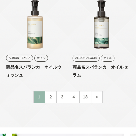
ALBION／EXCIA
オイル
ALBION／EXCIA
オイル
商品名スパランカ オイルウ
商品名スパランカ オイルセ
ォッシュ
ラム
投
1
2
3
4
18
>
稿
の
ペ