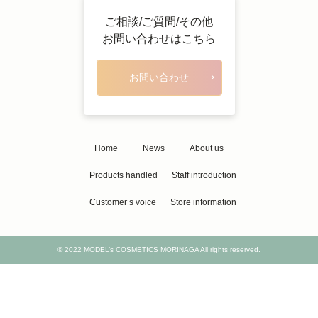
ご相談/ご質問/その他
お問い合わせはこちら
お問い合わせ
Home
News
About us
Products handled
Staff introduction
Customer’s voice
Store information
© 2022 MODEL’s COSMETICS MORINAGA All rights reserved.
Designed by
LIH Co., Ltd.