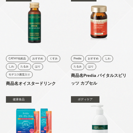
CATHY化粧品
おすすめ
くすみ
Predia
おすすめ
しわ
しわ
たるみ
はり
たるみ
はり
モデコス殿堂入り
商品名Predia バイタルスピリ
ッツ カプセル
商品名オイスタードリンク
健康食品
ボディケア