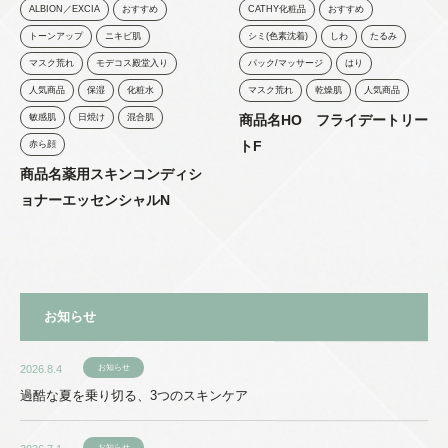
ALBION／EXCIA
おすすめ
CATHY化粧品
おすすめ
トーンアップ
ニキビ肌
シミ(色素沈着)
しわ
たるみ
マスク荒れ
モデコス殿堂入り
パック/マッサージ
はり
人気商品
保湿
化粧水
マスク荒れ
乾燥肌
人気商品
敏感肌
日焼け
混合肌
商品名HO フライデートリー
トF
赤ら顔
商品名薬用スキンコンディシ
ョナーエッセンシャルN
お知らせ
2026.8.4
お知らせ
過酷な夏を乗り切る、3つのスキンケア
お知らせ