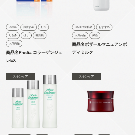
Predia
おすすめ
しわ
CATHY化粧品
おすすめ
たるみ
はり
乾燥肌
人気商品
保湿
人気商品
商品名ボザールマニュアンボ
ディミルク
商品名Predia コラーゲンジュ
レEX
スキンケア
スキンケア