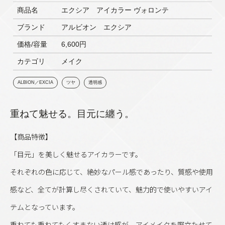
商品名
エクシア アイカラー ヴォロンテ
ブランド
アルビオン エクシア
価格/容量
6,600円
カテゴリ
メイク
ALBION／EXCIA
ツヤ
透明感
重ねて魅せる。目元に纏う。
【商品特徴】
「目元」を美しく魅せるアイカラーです。
それぞれの色に応じて、絶妙なパール感であったり、質感や使用
感など、全てが計算し尽くされていて、魅力的で使いやすいアイ
テムとなっています。
重ねても重ねてもくすまない透け感が、アイメイクを際立たせて