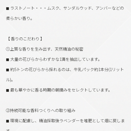
◼︎ ラストノート・・・ムスク、サンダルウッド、アンバーなどの
柔らかい香り。
【 香りのこだわり 】
①上質な香りを生み出す、天然精油の秘密
◼︎ 大量の花びらからわずかな1滴を抽出しています。
◼︎ 約5トンの花びらから採れるのは、牛乳パック約1本分(1リット
ル)。
◼︎ 最も華やかに香る時期の朝摘みをセレクトしています。
②持続可能な香料つくりへの取り組み
◼︎ 環境に配慮し、精油採取後ラベンダーを堆肥として畑に戻しま
す。