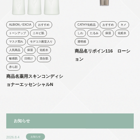
ALBION／EXCIA
おすすめ
CATHY化粧品
おすすめ
キメ
トーンアップ
ニキビ肌
しわ
たるみ
保湿
化粧水
マスク荒れ
モデコス殿堂入り
透明感
人気商品
保湿
化粧水
商品名リポイン116 ローシ
ョン
敏感肌
日焼け
混合肌
赤ら顔
商品名薬用スキンコンディシ
ョナーエッセンシャルN
お知らせ
2026.8.4
お知らせ