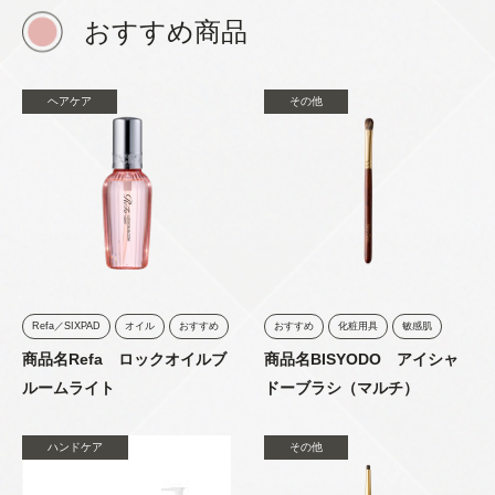
おすすめ商品
ヘアケア
その他
Refa／SIXPAD
オイル
おすすめ
おすすめ
化粧用具
敏感肌
商品名Refa ロックオイルブ
商品名BISYODO アイシャ
ルームライト
ドーブラシ（マルチ）
ハンドケア
その他