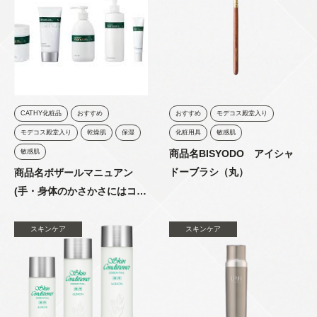
CATHY化粧品
おすすめ
おすすめ
モデコス殿堂入り
モデコス殿堂入り
乾燥肌
保湿
化粧用具
敏感肌
敏感肌
商品名BISYODO アイシャ
ドーブラシ（丸）
商品名ボザールマニュアン
(手・身体のかさかさにはコレ
しかない！)
スキンケア
スキンケア