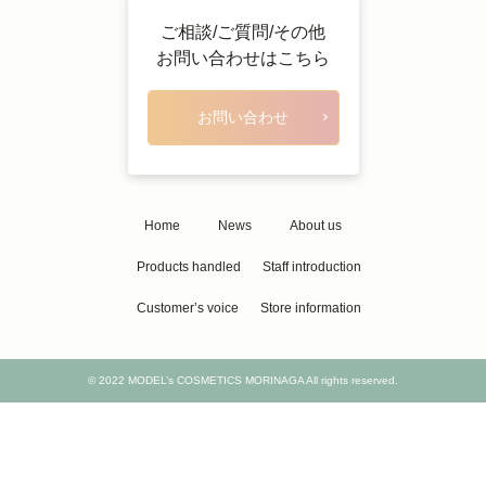
ご相談/ご質問/その他
お問い合わせはこちら
お問い合わせ
Home
News
About us
Products handled
Staff introduction
Customer’s voice
Store information
© 2022 MODEL’s COSMETICS MORINAGA All rights reserved.
Designed by
LIH Co., Ltd.