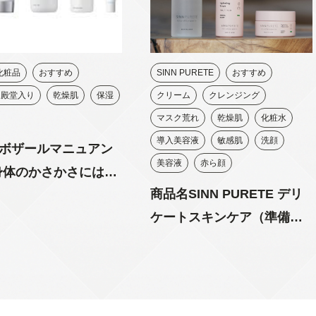
Y化粧品
おすすめ
SINN PURETE
おすすめ
ス殿堂入り
乾燥肌
保湿
クリーム
クレンジング
マスク荒れ
乾燥肌
化粧水
導入美容液
敏感肌
洗顔
ボザールマニュアン
美容液
赤ら顔
身体のかさかさにはコ
商品名SINN PURETE デリ
ない！)
ケートスキンケア（準備
中）