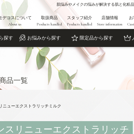
肌悩みやメイクの悩みが解決する肌と化粧
モデコスについて
取扱商品
スタッフ紹介
店舗情報
お
About us
Products handled
Products handled
Store information
Cust
ら探す
お悩みから探す
限定品から探す
商品一覧
リニューエクストラリッチミルク
ンスリニューエクストラリッチ