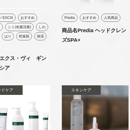
／EXCIA
おすすめ
Predia
おすすめ
人気商品
ム
シミ(色素沈着)
しわ
商品名Predia ヘッドクレン
はり
乾燥肌
保湿
ズSPA+
エクス・ヴィ ギン
シア
ンドケア
スキンケア