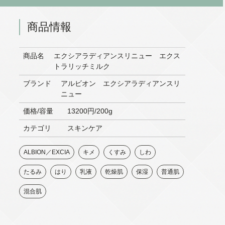
商品情報
商品名
エクシアラディアンスリニュー エクス
トラリッチミルク
ブランド
アルビオン エクシアラディアンスリ
ニュー
価格/容量
13200円/200g
カテゴリ
スキンケア
ALBION／EXCIA
キメ
くすみ
しわ
たるみ
はり
乳液
乾燥肌
保湿
普通肌
混合肌