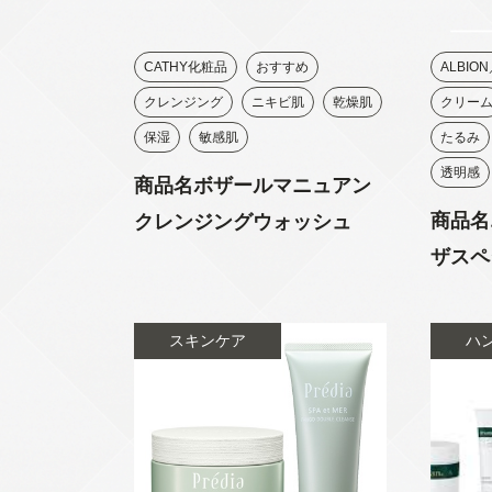
CATHY化粧品
おすすめ
ALBION
クレンジング
ニキビ肌
乾燥肌
クリー
保湿
敏感肌
たるみ
透明感
商品名ボザールマニュアン
商品名
クレンジングウォッシュ
ザスペ
スキンケア
ハ