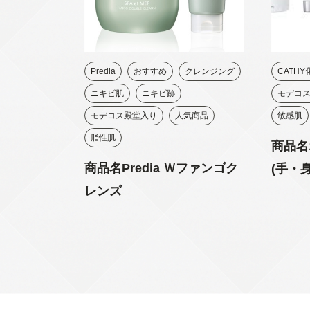
Predia
おすすめ
クレンジング
CATH
ニキビ肌
ニキビ跡
モデコ
モデコス殿堂入り
人気商品
敏感肌
脂性肌
商品名
商品名Predia Ｗファンゴク
(手・
レンズ
レしか