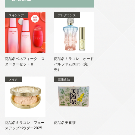
スキンケア
フレグランス
商品名ベネフィーク ス
商品名ミラコレ オード
ターターセットⅡ
パルファム2025（完
売）
メイク
健康食品
商品名ミラコレ フェー
商品名美養茶
スアップパウダー2025