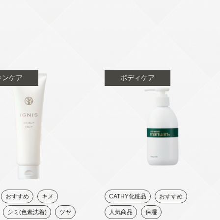
キンケア
ボディケア
おすすめ
キメ
CATHY化粧品
おすすめ
シミ(色素沈着)
ツヤ
人気商品
保湿