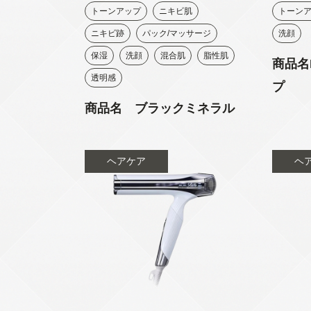
トーンアップ
ニキビ肌
トーン
ニキビ跡
パック/マッサージ
洗顔
保湿
洗顔
混合肌
脂性肌
商品名
透明感
プ
商品名 ブラックミネラル
ヘアケア
ヘ