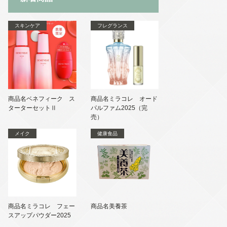
スキンケア
フレグランス
商品名ベネフィーク ス
商品名ミラコレ オード
ターターセットⅡ
パルファム2025（完
売）
メイク
健康食品
商品名ミラコレ フェー
商品名美養茶
スアップパウダー2025