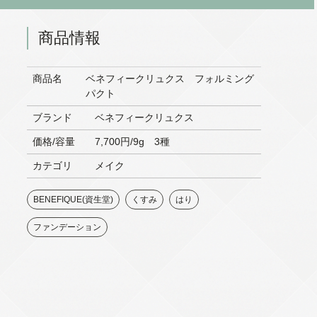
商品情報
商品名
ベネフィークリュクス フォルミング
パクト
ブランド
ベネフィークリュクス
価格/容量
7,700円/9g 3種
カテゴリ
メイク
BENEFIQUE(資生堂)
くすみ
はり
ファンデーション