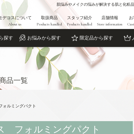
肌悩みやメイクの悩みが解決する肌と化粧
モデコスについて
取扱商品
スタッフ紹介
店舗情報
お
About us
Products handled
Products handled
Store information
Cust
ら探す
お悩みから探す
限定品から探す
商品一覧
フォルミングパクト
ス フォルミングパクト