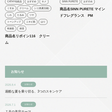
CATHY化粧品
おすすめ
キメ
SINN PURETE
おすすめ
くすみ
クリーム
シミ(色素沈着)
商品名SINN PURETE マイン
ドフレグランス PM
しわ
たるみ
ツヤ
トーンアップ
ニキビ肌
はり
乾燥肌
保湿
商品名リポイン116 クリー
ム
お知らせ
2026.8.4
お知らせ
過酷な夏を乗り切る、3つのスキンケア
2026.7.1
お知らせ
７月の美容テーマ