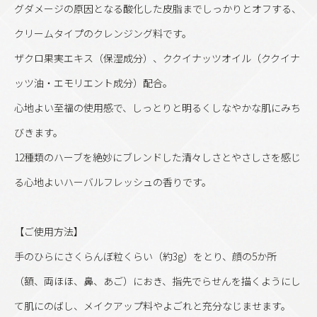
グダメージの原因となる酸化した皮脂までしっかりとオフする、
クリームタイプのクレンジング料です。
ザクロ果実エキス（保湿成分）、ククイナッツオイル（ククイナ
ッツ油・エモリエント成分）配合。
心地よい至福の使用感で、しっとりと明るくしなやかな肌にみち
びきます。
12種類のハーブを絶妙にブレンドした清々しさとやさしさを感じ
る心地よいハーバルフレッシュの香りです。
【ご使用方法】
手のひらにさくらんぼ粒くらい（約3g）をとり、顔の5か所
（額、両ほほ、鼻、あご）におき、指先でらせんを描くようにし
て肌にのばし、メイクアップ料やよごれと充分なじませます。