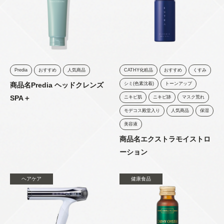
Predia
おすすめ
人気商品
CATHY化粧品
おすすめ
くすみ
商品名Predia ヘッドクレンズ
シミ(色素沈着)
トーンアップ
SPA＋
ニキビ肌
ニキビ跡
マスク荒れ
モデコス殿堂入り
人気商品
保湿
美容液
商品名エクストラモイストロ
ーション
ヘアケア
健康食品