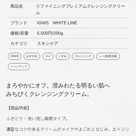
商品名
リファイニングプレミアムクレンジングクリー
ム
ブランド
IGNIS WHITE LINE
価格/容量
5,500円/200g
カテゴリ
スキンケア
IGNIS
おすすめ
キメ
くすみ
クレンジング
シミ(色素沈着)
トーンアップ
まろやかにオフ。澄みわたる明るい肌へ
みちびくクレンジングクリーム。
【商品特長】
ふきとり・洗い流し両用タイプ。
濃密なコクのあるクリームがメイクやよごれとなじみ、エイジン