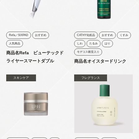
Refa／SIXPAD
おすすめ
CATHY化粧品
おすすめ
くすみ
人気商品
しわ
たるみ
はり
商品名Refa ビューテックド
モデコス殿堂入り
ライヤースマートダブル
商品名オイスタードリンク
スキンケア
フレグランス