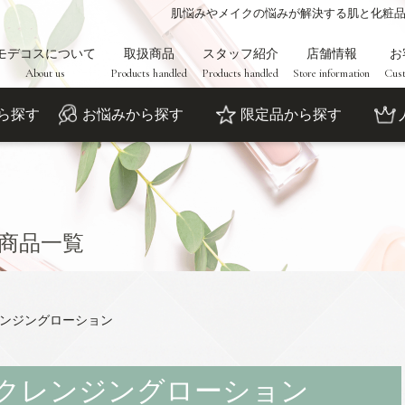
肌悩みやメイクの悩みが解決する肌と化粧
モデコスについて
取扱商品
スタッフ紹介
店舗情報
お
About us
Products handled
Products handled
Store information
Cust
ら探す
お悩みから探す
限定品から探す
商品一覧
クレンジングローション
ー クレンジングローション