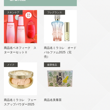
スキンケア
フレグランス
商品名ベネフィーク ス
商品名ミラコレ オード
ターターセットⅡ
パルファム2025（完
売）
メイク
健康食品
商品名ミラコレ フェー
商品名美養茶
スアップパウダー2025