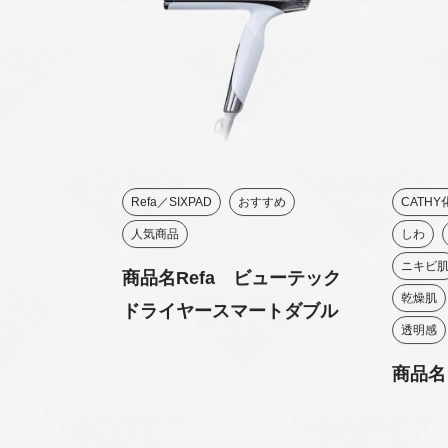
Refa／SIXPAD
おすすめ
CATH
人気商品
しわ
ニキビ
商品名Refa ビューテック
乾燥肌
ドライヤースマートダブル
透明感
商品名