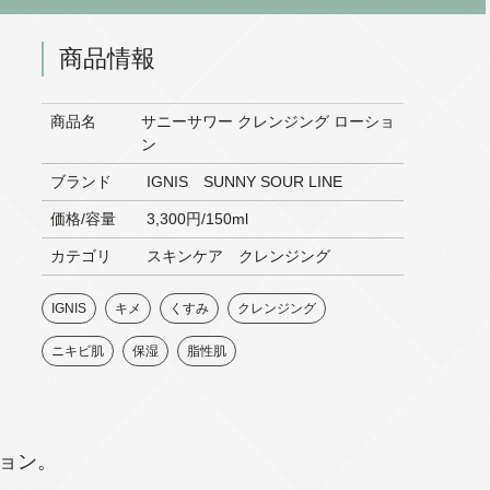
商品情報
商品名
サニーサワー クレンジング ローショ
ン
ブランド
IGNIS SUNNY SOUR LINE
価格/容量
3,300円/150ml
カテゴリ
スキンケア クレンジング
IGNIS
キメ
くすみ
クレンジング
ニキビ肌
保湿
脂性肌
ョン。