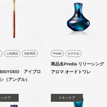
め
人気商品
化粧用具
Predia
おすすめ
商品名Predia リリーシング
BISYODO アイブロ
アロマ オードトワレ
シ（アングル）
キンケア
スキンケア