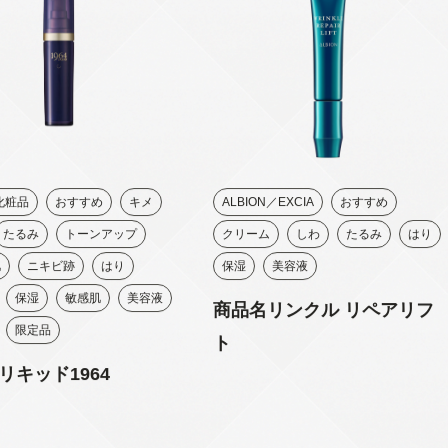
Y化粧品
おすすめ
キメ
ALBION／EXCIA
おすすめ
たるみ
トーンアップ
クリーム
しわ
たるみ
はり
肌
ニキビ跡
はり
保湿
美容液
保湿
敏感肌
美容液
商品名リンクル リペアリフ
限定品
ト
リキッド1964