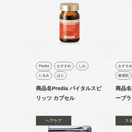
Predia
おすすめ
しわ
おすす
たるみ
はり
敏感肌
商品名Predia バイタルスピ
商品名
リッツ カプセル
ーブラ
ヘアケア
ス