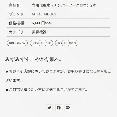
商品名
専用化粧水（ナンバーツーグロウ）2本
ブランド
MTG MEGLY
価格/容量
6,600円/2本
カテゴリ
美容機器
Refa／SIXPAD
くすみ
ツヤ
保湿
化粧水
みずみずすこやかな肌へ。
★おおよそ店頭に置いておりますが、お取り寄せになる場合もご
ざいます。
★ご自宅や贈りたい方に発送することができます。