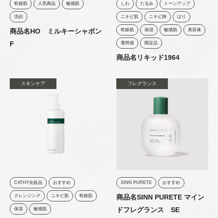
乾燥肌
人気商品
敏感肌
しわ
たるみ
トーンアップ
洗顔
ニキビ肌
ニキビ跡
はり
商品名HO ミルキーシャボン
乾燥肌
保湿
敏感肌
美容液
F
透明感
限定品
商品名リキッド1964
スキンケア
フレグランス
CATHY化粧品
おすすめ
SINN PURETE
おすすめ
クレンジング
ニキビ肌
乾燥肌
商品名SINN PURETE マイン
ドフレグランス SE
保湿
敏感肌