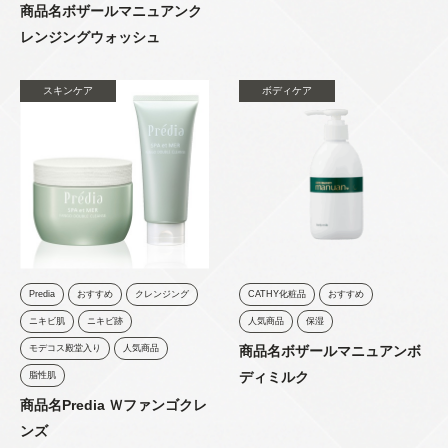
商品名ボザールマニュアンク
レンジングウォッシュ
スキンケア
ボディケア
Predia
おすすめ
クレンジング
CATHY化粧品
おすすめ
ニキビ肌
ニキビ跡
人気商品
保湿
モデコス殿堂入り
人気商品
商品名ボザールマニュアンボ
ディミルク
脂性肌
商品名Predia Ｗファンゴクレ
ンズ