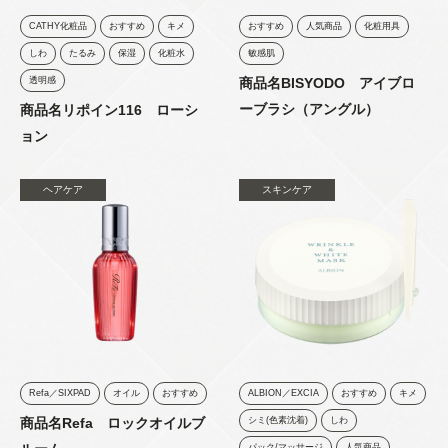
CATHY化粧品
おすすめ
キメ
おすすめ
人気商品
化粧用具
しわ
たるみ
保湿
化粧水
敏感肌
透明感
商品名BISYODO アイブロ
ーブラシ（アングル）
商品名リポイン116 ローシ
ョン
ヘアケア
スキンケア
Refa／SIXPAD
オイル
おすすめ
ALBION／EXCIA
おすすめ
キメ
商品名Refa ロックオイルブ
シミ(色素沈着)
しわ
パック/マッサージ
人気商品