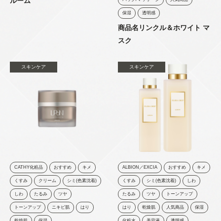
ルーム
保湿
透明感
商品名リンクル＆ホワイト マ
スク
スキンケア
スキンケア
CATHY化粧品
おすすめ
キメ
ALBION／EXCIA
おすすめ
キメ
くすみ
クリーム
シミ(色素沈着)
くすみ
シミ(色素沈着)
しわ
しわ
たるみ
ツヤ
たるみ
ツヤ
トーンアップ
トーンアップ
ニキビ肌
はり
はり
乾燥肌
人気商品
保湿
乾燥肌
保湿
化粧水
美容液
透明感