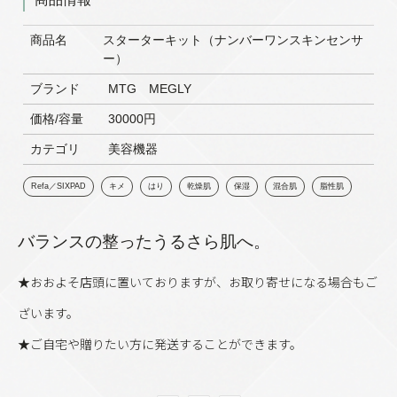
商品名
スターターキット（ナンバーワンスキンセンサ
ー）
ブランド
MTG MEGLY
価格/容量
30000円
カテゴリ
美容機器
Refa／SIXPAD
キメ
はり
乾燥肌
保湿
混合肌
脂性肌
バランスの整ったうるさら肌へ。
★おおよそ店頭に置いておりますが、お取り寄せになる場合もご
ざいます。
★ご自宅や贈りたい方に発送することができます。