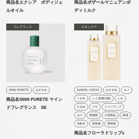
商品名エクシア ボディジェ
商品名ボザールマニュアンボ
ルオイル
ディミルク
フレグランス
スキンケア
SINN PURETE
おすすめ
ALBION／EXCIA
おすすめ
キメ
商品名SINN PURETE マイン
くすみ
シミ(色素沈着)
しわ
ドフレグランス SE
たるみ
ツヤ
トーンアップ
はり
乾燥肌
人気商品
保湿
化粧水
美容液
透明感
商品名フローラドリップs