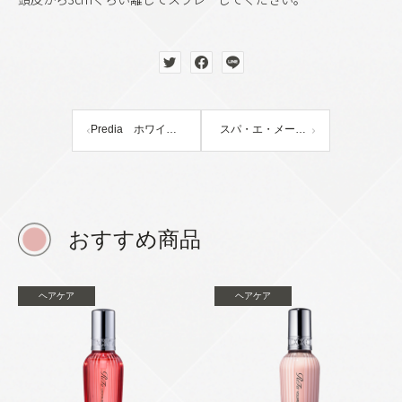
Predia ホワイトクリスタライザー
スパ・エ・メール ファンゴ W クレンズ 泥スパ体感セット Ⅱ【限定】（完売）
おすすめ商品
ヘアケア
ヘアケア