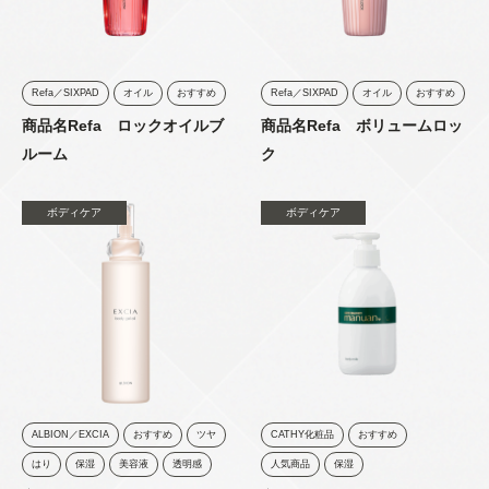
Refa／SIXPAD
オイル
おすすめ
Refa／SIXPAD
オイル
おすすめ
商品名Refa ロックオイルブ
商品名Refa ボリュームロッ
ルーム
ク
ボディケア
ボディケア
ALBION／EXCIA
おすすめ
ツヤ
CATHY化粧品
おすすめ
はり
保湿
美容液
透明感
人気商品
保湿