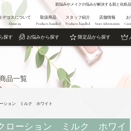
肌悩みやメイクの悩みが解決する肌と化粧
モデコスについて
取扱商品
スタッフ紹介
店舗情報
お
About us
Products handled
Products handled
Store information
Cust
ら探す
お悩みから探す
限定品から探す
商品一覧
クローション ミルク ホワイト
コンクローション ミルク ホワイ