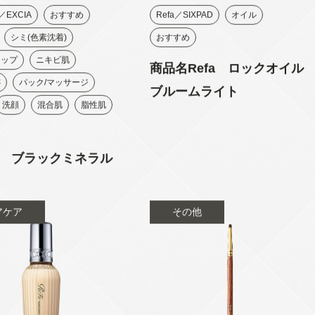
／EXCIA
おすすめ
Refa／SIXPAD
オイル
シミ(色素沈着)
おすすめ
アップ
ニキビ肌
商品名Refa ロックオイル
跡
パック/マッサージ
ブルームライト
洗顔
混合肌
脂性肌
 ブラックミネラル
アケア
その他