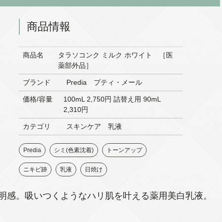
商品情報
商品名
タラソコンク ミルク ホワイト ［医
薬部外品］
ブランド
Predia プティ・メール
価格/容量
100mL 2,750円 詰替え用 90mL
2,310円
カテゴリ
スキンケア 乳液
Predia
シミ(色素沈着)
トーンアップ
ニキビ跡
乳液
日焼け
透明感。吸いつくようなハリ肌を叶える薬用美白乳液。