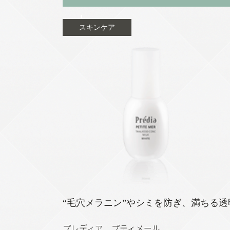
ト
スキンケア
“毛穴メラニン”やシミを防ぎ、満ちる
プレディア プティメール