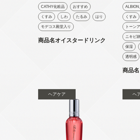
CATHY化粧品
おすすめ
ALBION
くすみ
しわ
たるみ
はり
くすみ
モデコス殿堂入り
トーン
ニキビ
商品名オイスタードリンク
保湿
透明感
商品名
ヘアケア
ヘ