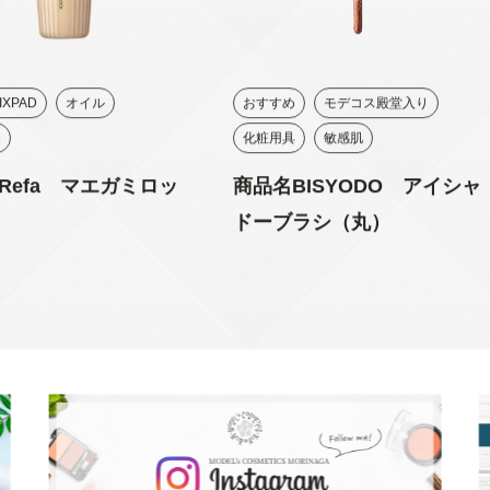
IXPAD
オイル
おすすめ
モデコス殿堂入り
め
化粧用具
敏感肌
Refa マエガミロッ
商品名BISYODO アイシャ
ドーブラシ（丸）