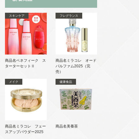
スキンケア
フレグランス
商品名ベネフィーク ス
商品名ミラコレ オード
ターターセットⅡ
パルファム2025（完
売）
メイク
健康食品
商品名ミラコレ フェー
商品名美養茶
スアップパウダー2025