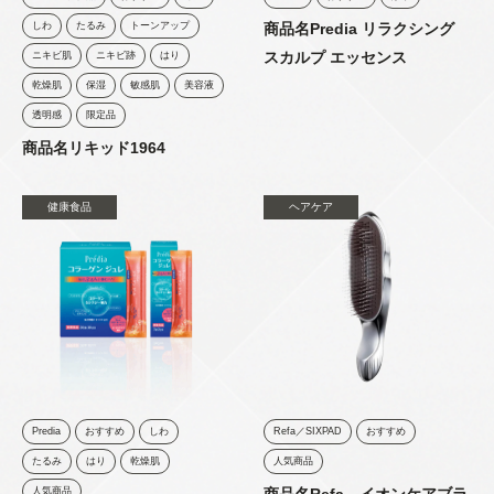
しわ
たるみ
トーンアップ
商品名Predia リラクシング
スカルプ エッセンス
ニキビ肌
ニキビ跡
はり
乾燥肌
保湿
敏感肌
美容液
透明感
限定品
商品名リキッド1964
健康食品
ヘアケア
Predia
おすすめ
しわ
Refa／SIXPAD
おすすめ
たるみ
はり
乾燥肌
人気商品
人気商品
商品名Refa イオンケアブラ