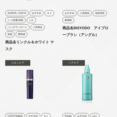
ALBION／EXCIA
おすすめ
キメ
おすすめ
人気商品
化粧用具
シミ(色素沈着)
しわ
敏感肌
パック/マッサージ
人気商品
商品名BISYODO アイブロ
ーブラシ（アングル）
保湿
透明感
商品名リンクル＆ホワイト マ
スク
スキンケア
ヘアケア
CATHY化粧品
おすすめ
キメ
Predia
おすすめ
はり