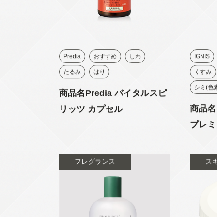
Predia
おすすめ
しわ
IGNIS
たるみ
はり
くすみ
シミ(色
商品名Predia バイタルスピ
商品名
リッツ カプセル
プレミ
リーム
フレグランス
ス