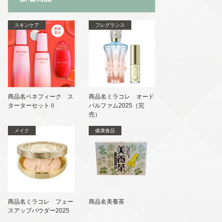
スキンケア
フレグランス
商品名ベネフィーク ス
商品名ミラコレ オード
ターターセットⅡ
パルファム2025（完
売）
メイク
健康食品
商品名ミラコレ フェー
商品名美養茶
スアップパウダー2025