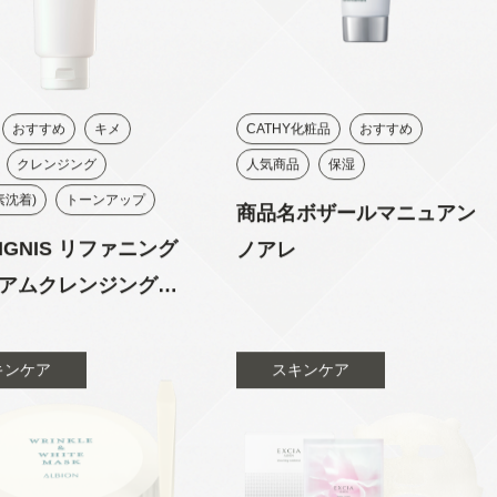
おすすめ
キメ
CATHY化粧品
おすすめ
クレンジング
人気商品
保湿
素沈着)
トーンアップ
商品名ボザールマニュアン
IGNIS リファニング
ノアレ
アムクレンジングク
キンケア
スキンケア