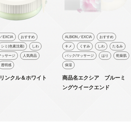
／EXCIA
おすすめ
ALBION／EXCIA
おすすめ
シミ(色素沈着)
しわ
キメ
くすみ
しわ
たるみ
マッサージ
人気商品
パック/マッサージ
はり
乾燥肌
透明感
保湿
リンクル＆ホワイト
商品名エクシア ブルーミ
ングウイークエンド