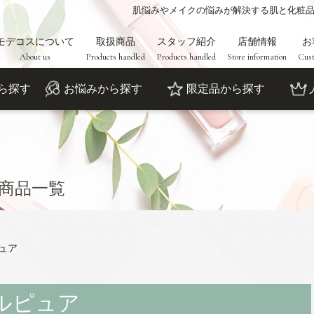
肌悩みやメイクの悩みが解決する肌と化粧
モデコスについて
取扱商品
スタッフ紹介
店舗情報
お
About us
Products handled
Products handled
Store information
Cust
ら探す
お悩みから探す
限定品から探す
商品一覧
ピュア
ブルピュア