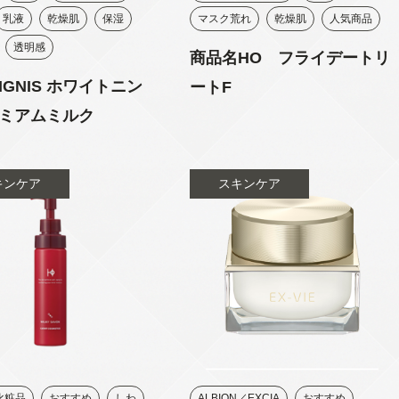
乳液
乾燥肌
保湿
マスク荒れ
乾燥肌
人気商品
透明感
商品名HO フライデートリ
IGNIS ホワイトニン
ートF
ミアムミルク
キンケア
スキンケア
Y化粧品
おすすめ
しわ
ALBION／EXCIA
おすすめ