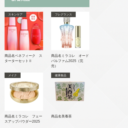
スキンケア
フレグランス
商品名ベネフィーク ス
商品名ミラコレ オード
ターターセットⅡ
パルファム2025（完
売）
メイク
健康食品
商品名ミラコレ フェー
商品名美養茶
スアップパウダー2025