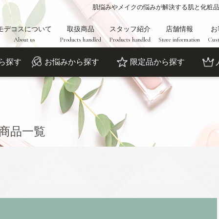
肌悩みやメイクの悩みが解決する肌と化粧
モデコスについて
取扱商品
スタッフ紹介
店舗情報
お
About us
Products handled
Products handled
Store information
Cust
ら探す
お悩みから探す
限定品から探す
商品一覧