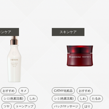
キンケア
スキンケア
おすすめ
キメ
CATHY化粧品
おすすめ
シミ(色素沈着)
しわ
シミ(色素沈着)
しわ
たるみ
ツヤ
トーンアップ
パック/マッサージ
はり