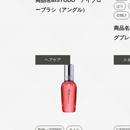
商品名BISYODO アイブロ
はり
ーブラシ（アングル）
日焼け
商品名
グプレ
ヘアケア
ス
Refa／SIXPAD
オイル
CATH