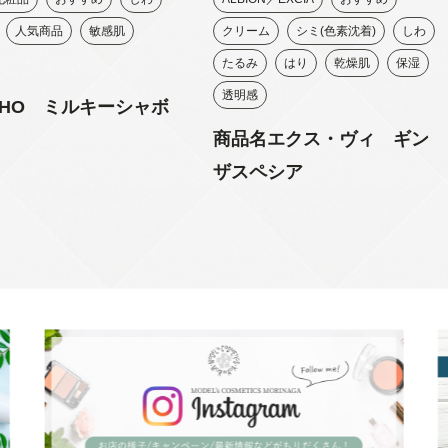
人気商品
敏感肌
クリーム
シミ(色素沈着)
しわ
たるみ
はり
乾燥肌
保湿
透明感
HO ミルキーシャボ
商品名エクス・ヴィ ギン
ザスペシア