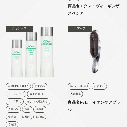
商品名エクス・ヴィ ギンザ
スペシア
スキンケア
ヘアケア
ALBION／EXCIA
おすすめ
Refa／SIXPAD
おすすめ
トーンアップ
ニキビ肌
人気商品
マスク荒れ
モデコス殿堂入り
商品名Refa イオンケアブラ
シ
人気商品
保湿
化粧水
敏感肌
日焼け
混合肌
赤ら顔