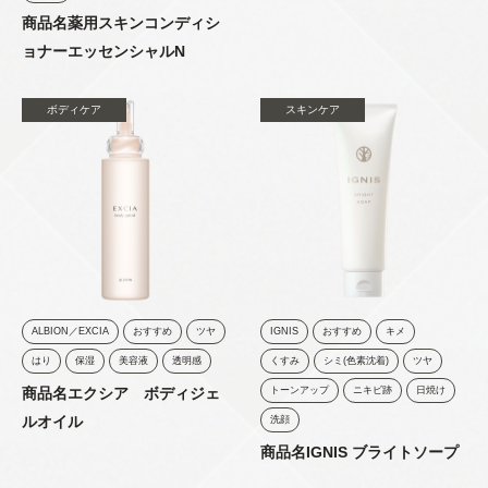
商品名薬用スキンコンディシ
ョナーエッセンシャルN
ボディケア
スキンケア
ALBION／EXCIA
おすすめ
ツヤ
IGNIS
おすすめ
キメ
はり
保湿
美容液
透明感
くすみ
シミ(色素沈着)
ツヤ
商品名エクシア ボディジェ
トーンアップ
ニキビ跡
日焼け
ルオイル
洗顔
商品名IGNIS ブライトソープ