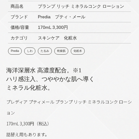
商品名
プランプ リッチ ミネラルコンク ローション
ブランド
Predia プティ・メール
価格/容量
170mL 3,300円
カテゴリ
スキンケア 化粧水
Predia
しわ
たるみ
乾燥肌
化粧水
海洋深層水 高濃度配合。※1
ハリ感注入、つややかな肌へ導く
ミネラル化粧水。
プレディア プティメール プランプ リッチ ミネラルコンク ローシ
ョン
170mL 3,300円（税込）
詰替え用もあります。