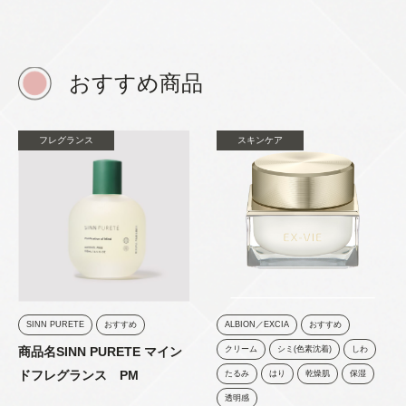
おすすめ商品
フレグランス
スキンケア
SINN PURETE
おすすめ
ALBION／EXCIA
おすすめ
商品名SINN PURETE マイン
クリーム
シミ(色素沈着)
しわ
ドフレグランス PM
たるみ
はり
乾燥肌
保湿
透明感